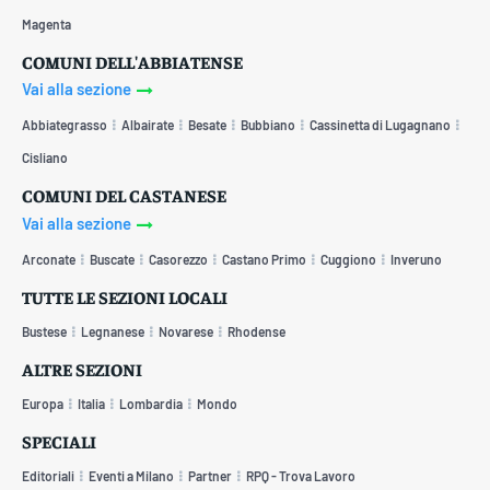
Magenta
COMUNI DELL'ABBIATENSE
Vai alla sezione
Abbiategrasso
Albairate
Besate
Bubbiano
Cassinetta di Lugagnano
Cisliano
COMUNI DEL CASTANESE
Vai alla sezione
Arconate
Buscate
Casorezzo
Castano Primo
Cuggiono
Inveruno
TUTTE LE SEZIONI LOCALI
Bustese
Legnanese
Novarese
Rhodense
ALTRE SEZIONI
Europa
Italia
Lombardia
Mondo
SPECIALI
Editoriali
Eventi a Milano
Partner
RPQ - Trova Lavoro