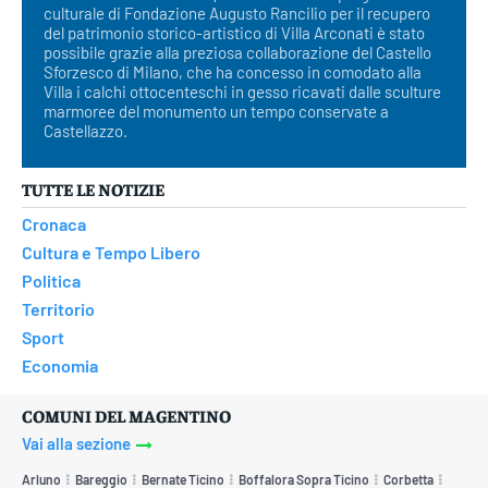
culturale di Fondazione Augusto Rancilio per il recupero
del patrimonio storico-artistico di Villa Arconati è stato
possibile grazie alla preziosa collaborazione del Castello
Sforzesco di Milano, che ha concesso in comodato alla
Villa i calchi ottocenteschi in gesso ricavati dalle sculture
marmoree del monumento un tempo conservate a
Castellazzo.
TUTTE LE NOTIZIE
Cronaca
Cultura e Tempo Libero
Politica
Territorio
Sport
Economia
COMUNI DEL MAGENTINO
Vai alla sezione
Arluno
Bareggio
Bernate Ticino
Boffalora Sopra Ticino
Corbetta