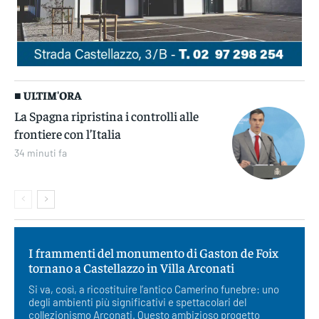
■ ULTIM'ORA
La Spagna ripristina i controlli alle
frontiere con l’Italia
34 minuti fa
I frammenti del monumento di Gaston de Foix
tornano a Castellazzo in Villa Arconati
Si va, così, a ricostituire l’antico Camerino funebre: uno
degli ambienti più significativi e spettacolari del
collezionismo Arconati. Questo ambizioso progetto