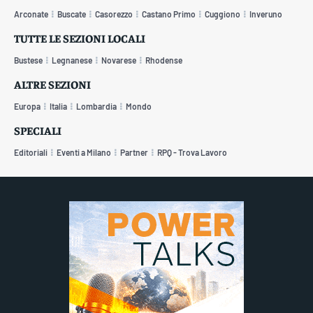
Arconate
Buscate
Casorezzo
Castano Primo
Cuggiono
Inveruno
TUTTE LE SEZIONI LOCALI
Bustese
Legnanese
Novarese
Rhodense
ALTRE SEZIONI
Europa
Italia
Lombardia
Mondo
SPECIALI
Editoriali
Eventi a Milano
Partner
RPQ - Trova Lavoro