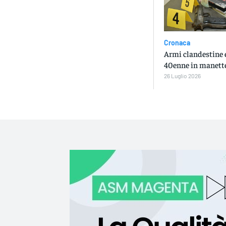
Cronaca
Armi clandestine e
40enne in manett
26 Luglio 2026