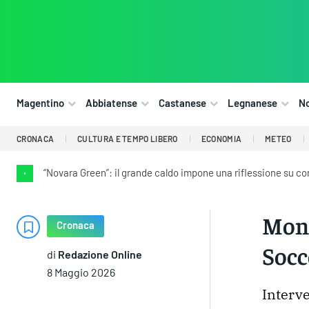
Magentino
Abbiatense
Castanese
Legnanese
N
CRONACA
CULTURA E TEMPO LIBERO
ECONOMIA
METEO
“Novara Green”: il grande caldo impone una riflessione su co
•
Monz
Cronaca
Socc
di
Redazione Online
8 Maggio 2026
Interve