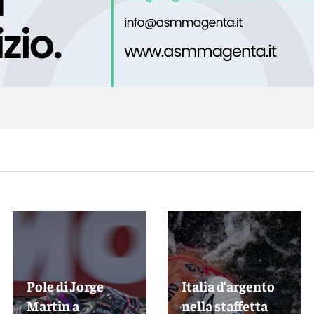
Pole di Jorge
Italia d’argento
Martin a
nella staffetta