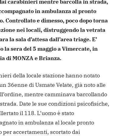
dai carabinieri mentre barcolla in
strada,
ccompagnato in ambulanza al pronto
o.
Controllato e dimesso, poco dopo torna
uzione nei locali,
distruggendo la vetrata
ra la sala d’attesa dall’area triage.
E’
o la sera del 5 maggio a Vimercate, in
ia di MONZA e
Brianza.
nieri della locale stazione hanno notato
 un 36enne di
Usmate Velate, già noto alle
ell’ordine, mentre camminava
barcollando
strada. Date le sue condizioni psicofisiche,
llertato il 118. L’uomo è stato
gnato in ambulanza al locale
pronto
 per accertamenti, scortato dai