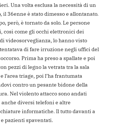
eri. Una volta
esclusa la necessità di un
, il 36enne è stato dimesso e
allontanato.
o, però, è tornato da solo. Le persone
,
così come gli occhi elettronici dei
di videosorveglianza, lo
hanno visto
entatava di fare irruzione negli uffici del
occorso. Prima ha preso a spallate e poi
con pezzi di legno
la vetrata tra la sala
 e l’area triage, poi l’ha frantumata
ndovi contro un pesante bidone della
ra. Nel violento
attacco sono andati
i anche diversi telefoni e altre
hiature informatiche. Il tutto davanti a
 e pazienti
spaventati.