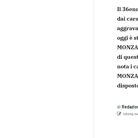
Il 36en
dai cara
aggrava
oggi è 
MONZA,
di quest
nota i 
MONZ
dispost
di
Redazio
Ultima mo
Con