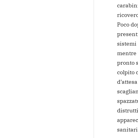
carabini
ricovero
Poco dop
presenti
sistemi 
mentre t
pronto
s
colpito 
d’attesa
scaglia
spazzatu
distrutt
apparecc
sanitari