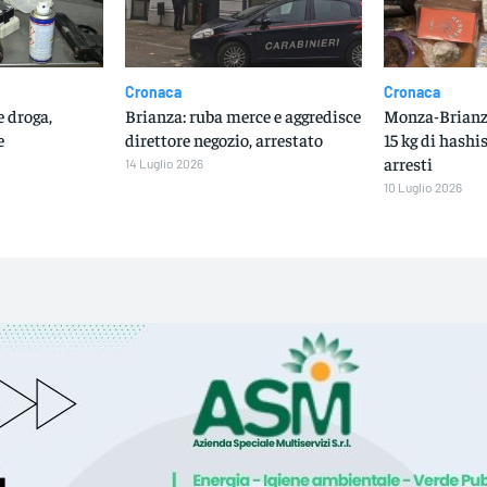
Cronaca
Cronaca
 droga,
Brianza: ruba merce e aggredisce
Monza-Brianza
e
direttore negozio, arrestato
15 kg di hashis
arresti
14 Luglio 2026
10 Luglio 2026