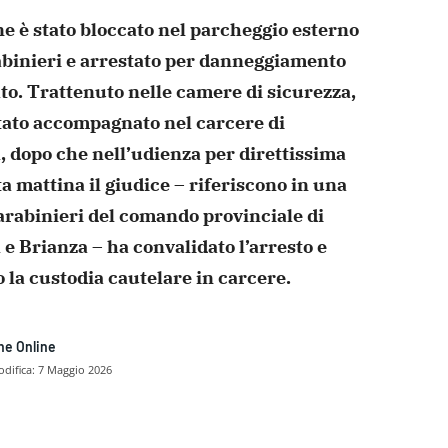
ne è stato bloccato nel parcheggio esterno
binieri e
arrestato per danneggiamento
to. Trattenuto nelle camere di
sicurezza,
stato accompagnato nel carcere di
 dopo che
nell’udienza per direttissima
a mattina il giudice –
riferiscono in una
carabinieri del comando provinciale di
A
e Brianza – ha convalidato l’arresto e
o la custodia cautelare
in carcere.
ne Online
difica:
7 Maggio 2026
dividere