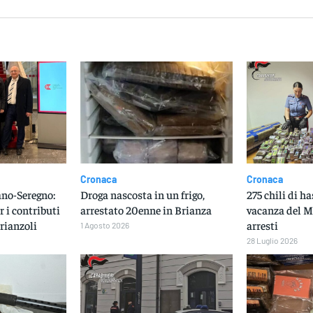
Cronaca
Cronaca
no-Seregno:
Droga nascosta in un frigo,
275 chili di h
r i contributi
arrestato 20enne in Brianza
vacanza del M
rianzoli
arresti
1 Agosto 2026
28 Luglio 2026