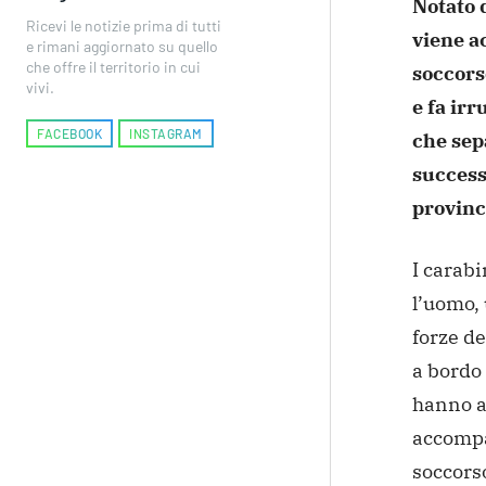
Notato 
Ricevi le notizie prima di tutti
viene a
e rimani aggiornato su quello
che offre il territorio in cui
soccors
vivi.
e fa irr
FACEBOOK
INSTAGRAM
che sepa
success
provinc
I carabi
l’uomo,
forze d
a bordo 
hanno
a
accompa
soccorso