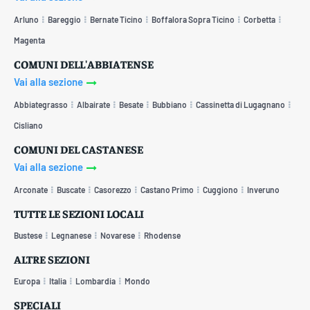
Arluno
Bareggio
Bernate Ticino
Boffalora Sopra Ticino
Corbetta
Magenta
COMUNI DELL'ABBIATENSE
Vai alla sezione
Abbiategrasso
Albairate
Besate
Bubbiano
Cassinetta di Lugagnano
Cisliano
COMUNI DEL CASTANESE
Vai alla sezione
Arconate
Buscate
Casorezzo
Castano Primo
Cuggiono
Inveruno
TUTTE LE SEZIONI LOCALI
Bustese
Legnanese
Novarese
Rhodense
ALTRE SEZIONI
Europa
Italia
Lombardia
Mondo
SPECIALI