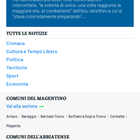
intercettate, "la volontà di unirsi, una volta raggiunta la
maggiore età, ai combattenti" dell'Isis, obiettivo a cui si
"stava concretamente preparando"...
TUTTE LE NOTIZIE
Cronaca
Cultura e Tempo Libero
Politica
Territorio
Sport
Economia
COMUNI DEL MAGENTINO
Vai alla sezione
Arluno
Bareggio
Bernate Ticino
Boffalora Sopra Ticino
Corbetta
Magenta
COMUNI DELL'ABBIATENSE