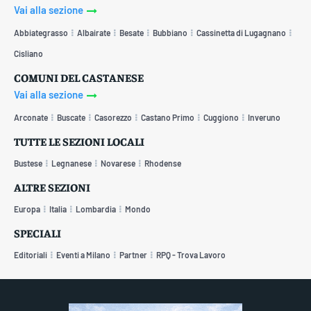
Vai alla sezione
Abbiategrasso
Albairate
Besate
Bubbiano
Cassinetta di Lugagnano
Cisliano
COMUNI DEL CASTANESE
Vai alla sezione
Arconate
Buscate
Casorezzo
Castano Primo
Cuggiono
Inveruno
TUTTE LE SEZIONI LOCALI
Bustese
Legnanese
Novarese
Rhodense
ALTRE SEZIONI
Europa
Italia
Lombardia
Mondo
SPECIALI
Editoriali
Eventi a Milano
Partner
RPQ - Trova Lavoro