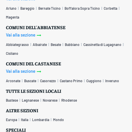
Arluno
Bareggio
Bernate Ticino
Boffalora Sopra Ticino
Corbetta
Magenta
COMUNI DELL'ABBIATENSE
Vai alla sezione
Abbiategrasso
Albairate
Besate
Bubbiano
Cassinetta di Lugagnano
Cisliano
COMUNI DEL CASTANESE
Vai alla sezione
Arconate
Buscate
Casorezzo
Castano Primo
Cuggiono
Inveruno
TUTTE LE SEZIONI LOCALI
Bustese
Legnanese
Novarese
Rhodense
ALTRE SEZIONI
Europa
Italia
Lombardia
Mondo
SPECIALI