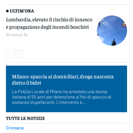
■ ULTIM'ORA
Lombardia, elevato il rischio di innesco
e propagazione degli incendi boschivi
10 minuti fa
Milano: spaccia ai domiciliari, droga nascosta
dietro il bidet
La Polizia Locale di Milano ha arrestato una donna
italiana di 55 anni per detenzione ai fini di spaccio di
sostanze stupefacenti. L'intervento è...
TUTTE LE NOTIZIE
Cronaca