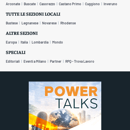
Arconate
Buscate
Casorezzo
Castano Primo
Cuggiono
Inveruno
TUTTE LE SEZIONI LOCALI
Bustese
Legnanese
Novarese
Rhodense
ALTRE SEZIONI
Europa
Italia
Lombardia
Mondo
SPECIALI
Editoriali
Eventi a Milano
Partner
RPQ - Trova Lavoro