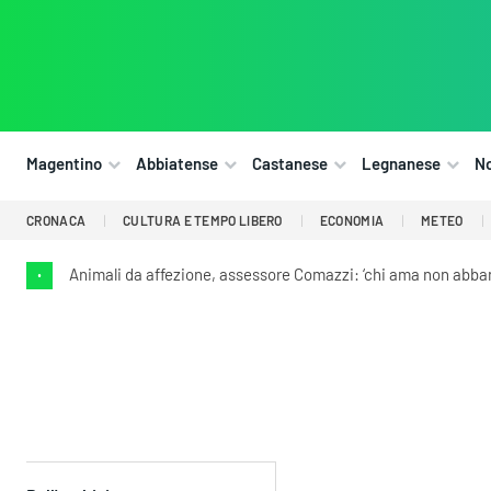
Magentino
Abbiatense
Castanese
Legnanese
N
CRONACA
CULTURA E TEMPO LIBERO
ECONOMIA
METEO
Animali da affezione, assessore Comazzi: ‘chi ama non abba
•