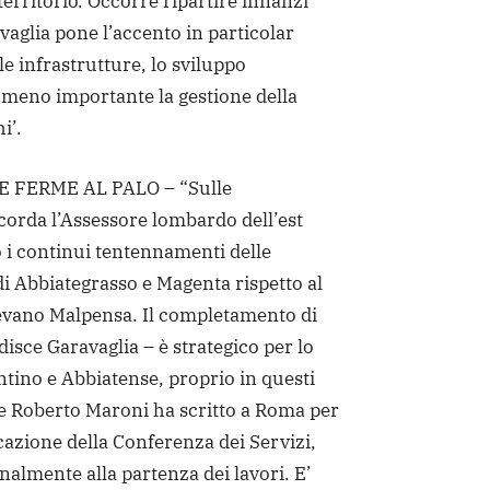
l territorio. Occorre ripartire innanzi
vaglia pone l’accento in particolar
le infrastrutture, lo sviluppo
meno importante la gestione della
i’.
FERME AL PALO – “Sulle
icorda l’Assessore lombardo dell’est
 i continui tentennamenti delle
i Abbiategrasso e Magenta rispetto al
gevano Malpensa. Il completamento di
disce Garavaglia – è strategico per lo
tino e Abbiatense, proprio in questi
te Roberto Maroni ha scritto a Roma per
azione della Conferenza dei Servizi,
inalmente alla partenza dei lavori. E’