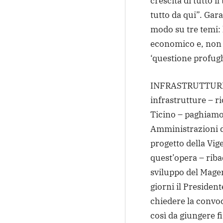
crescita di tutto i
tutto da qui”. Gara
modo su tre temi: 
economico e, non 
‘questione profugh
INFRASTRUTTURE 
infrastrutture – r
Ticino – paghiamo
Amministrazioni d
progetto della Vi
quest’opera – riba
sviluppo del Magen
giorni il Presiden
chiedere la convoc
così da giungere f