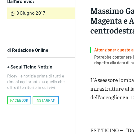
Dall'archivio:
Massimo Gar
8 Giugno 2017
Magenta e A
centrodestra
di
Redazione Online
Attenzione: questo art
Potrebbe contenere i
rispetto alla data di 
+ Segui Ticino Notizie
Ricevi le notizie prima di tutti e
L’Assessore lomba
rimani aggiornato su quello che
offre il territorio in cui vivi.
infrastrutture al l
dell’accoglienza.
FACEBOOK
INSTAGRAM
EST TICINO – “Dom