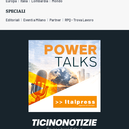
Europa
Italia
Lombardia
Mondo
SPECIALI
Editoriali
Eventi a Milano
Partner
RPQ - Trova Lavoro