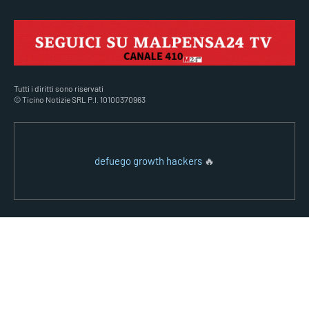
Tutti i diritti sono riservati
© Ticino Notizie SRL P.I. 10100370963
defuego growth hackers
🔥