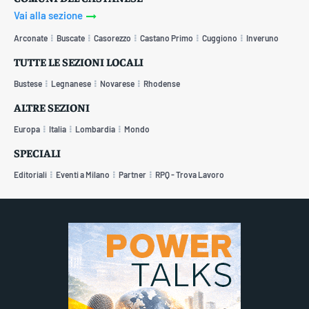
Vai alla sezione
Arconate
Buscate
Casorezzo
Castano Primo
Cuggiono
Inveruno
TUTTE LE SEZIONI LOCALI
Bustese
Legnanese
Novarese
Rhodense
ALTRE SEZIONI
Europa
Italia
Lombardia
Mondo
SPECIALI
Editoriali
Eventi a Milano
Partner
RPQ - Trova Lavoro