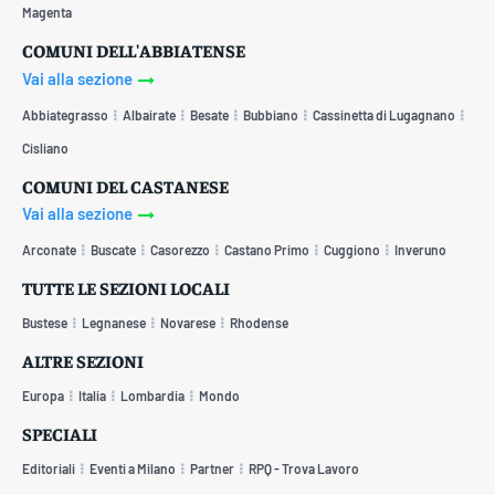
Magenta
COMUNI DELL'ABBIATENSE
Vai alla sezione
Abbiategrasso
Albairate
Besate
Bubbiano
Cassinetta di Lugagnano
Cisliano
COMUNI DEL CASTANESE
Vai alla sezione
Arconate
Buscate
Casorezzo
Castano Primo
Cuggiono
Inveruno
TUTTE LE SEZIONI LOCALI
Bustese
Legnanese
Novarese
Rhodense
ALTRE SEZIONI
Europa
Italia
Lombardia
Mondo
SPECIALI
Editoriali
Eventi a Milano
Partner
RPQ - Trova Lavoro