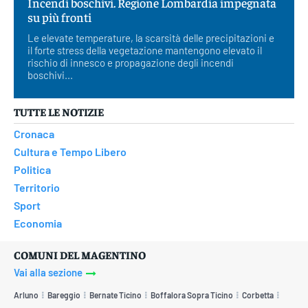
Incendi boschivi. Regione Lombardia impegnata
su più fronti
Le elevate temperature, la scarsità delle precipitazioni e
il forte stress della vegetazione mantengono elevato il
rischio di innesco e propagazione degli incendi
boschivi...
TUTTE LE NOTIZIE
Cronaca
Cultura e Tempo Libero
Politica
Territorio
Sport
Economia
COMUNI DEL MAGENTINO
Vai alla sezione
Arluno
Bareggio
Bernate Ticino
Boffalora Sopra Ticino
Corbetta