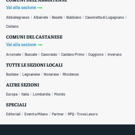
Vai alla sezione
Abbiategrasso
Albairate
Besate
Bubbiano
Cassinetta di Lugagnano
Cisliano
COMUNI DEL CASTANESE
Vai alla sezione
Arconate
Buscate
Casorezzo
Castano Primo
Cuggiono
Inveruno
TUTTE LE SEZIONI LOCALI
Bustese
Legnanese
Novarese
Rhodense
ALTRE SEZIONI
Europa
Italia
Lombardia
Mondo
SPECIALI
Editoriali
Eventi a Milano
Partner
RPQ - Trova Lavoro