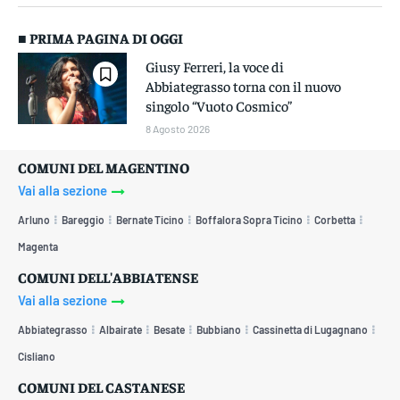
■ PRIMA PAGINA DI OGGI
Giusy Ferreri, la voce di
Abbiategrasso torna con il nuovo
singolo “Vuoto Cosmico”
8 Agosto 2026
COMUNI DEL MAGENTINO
Vai alla sezione
Arluno
Bareggio
Bernate Ticino
Boffalora Sopra Ticino
Corbetta
Magenta
COMUNI DELL'ABBIATENSE
Vai alla sezione
Abbiategrasso
Albairate
Besate
Bubbiano
Cassinetta di Lugagnano
Cisliano
COMUNI DEL CASTANESE