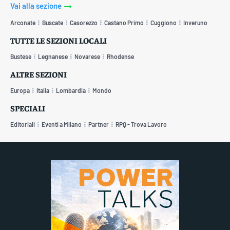
Vai alla sezione
Arconate
Buscate
Casorezzo
Castano Primo
Cuggiono
Inveruno
TUTTE LE SEZIONI LOCALI
Bustese
Legnanese
Novarese
Rhodense
ALTRE SEZIONI
Europa
Italia
Lombardia
Mondo
SPECIALI
Editoriali
Eventi a Milano
Partner
RPQ - Trova Lavoro