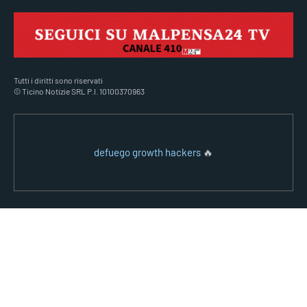
Tutti i diritti sono riservati
© Ticino Notizie SRL P.I. 10100370963
defuego growth hackers
🔥