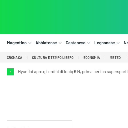
Magentino
Abbiatense
Castanese
Legnanese
N
CRONACA
CULTURA E TEMPO LIBERO
ECONOMIA
METEO
Hyundai apre gli ordini di Ioniq 6 N, prima berlina supersport
•