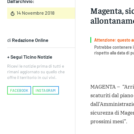
Dall'archivio:
Magenta, sic
14 Novembre 2018
allontanam
di
Redazione Online
Attenzione: questo art
Potrebbe contenere i
rispetto alla data di 
+ Segui Ticino Notizie
Ricevi le notizie prima di tutti e
rimani aggiornato su quello che
offre il territorio in cui vivi.
MAGENTA – “Arrivan
FACEBOOK
INSTAGRAM
scaturiti dal piano
dall’Amministrazi
sicurezza di Mage
prossimi mesi”.