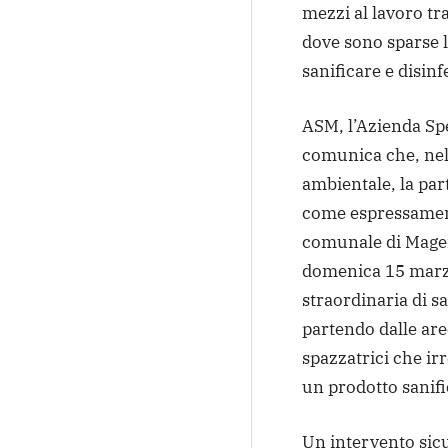
mezzi al lavoro tr
dove sono sparse 
sanificare e disinf
ASM, l’Azienda Spe
comunica che, nell
ambientale, la pa
come espressament
comunale di Magen
domenica 15 marzo
straordinaria di sa
partendo dalle are
spazzatrici che ir
un prodotto sanifi
Un intervento sic