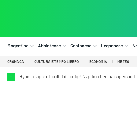
Magentino
Abbiatense
Castanese
Legnanese
N
CRONACA
CULTURA E TEMPO LIBERO
ECONOMIA
METEO
Hyundai apre gli ordini di Ioniq 6 N, prima berlina supersport
•