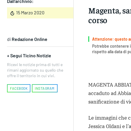
Dall'archivio:
Magenta, san
15 Marzo 2020
corso
di
Redazione Online
Attenzione: questo art
Potrebbe contenere i
rispetto alla data di 
+ Segui Ticino Notizie
Ricevi le notizie prima di tutti e
rimani aggiornato su quello che
offre il territorio in cui vivi.
MAGENTA ABBIATE
FACEBOOK
INSTAGRAM
accaduto ad Abbia
sanificazione di vi
Le immagini che ci
Jessica Oldani e l