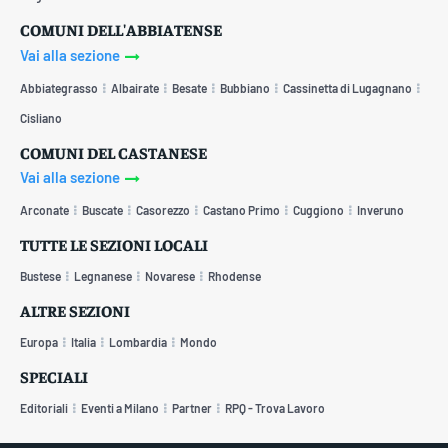
COMUNI DELL'ABBIATENSE
Vai alla sezione
Abbiategrasso
Albairate
Besate
Bubbiano
Cassinetta di Lugagnano
Cisliano
COMUNI DEL CASTANESE
Vai alla sezione
Arconate
Buscate
Casorezzo
Castano Primo
Cuggiono
Inveruno
TUTTE LE SEZIONI LOCALI
Bustese
Legnanese
Novarese
Rhodense
ALTRE SEZIONI
Europa
Italia
Lombardia
Mondo
SPECIALI
Editoriali
Eventi a Milano
Partner
RPQ - Trova Lavoro