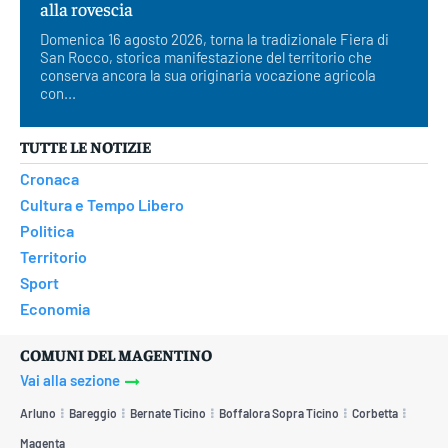
alla rovescia
Domenica 16 agosto 2026, torna la tradizionale Fiera di
San Rocco, storica manifestazione del territorio che
conserva ancora la sua originaria vocazione agricola
con...
TUTTE LE NOTIZIE
Cronaca
Cultura e Tempo Libero
Politica
Territorio
Sport
Economia
COMUNI DEL MAGENTINO
Vai alla sezione
Arluno
Bareggio
Bernate Ticino
Boffalora Sopra Ticino
Corbetta
Magenta