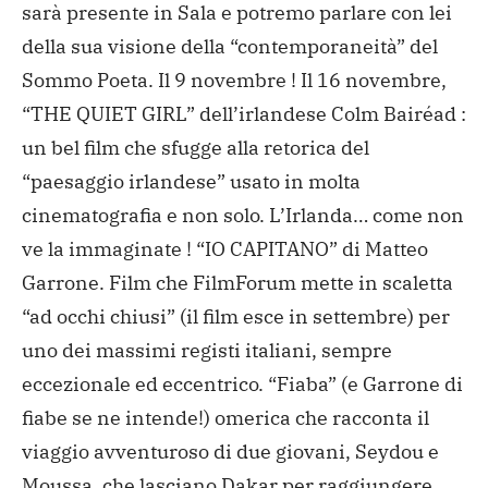
sarà presente in Sala e potremo parlare con lei
della sua visione della “contemporaneità” del
Sommo Poeta. Il 9 novembre !
Il 16 novembre,
“THE QUIET GIRL” dell’irlandese Colm Bairéad :
un bel film che sfugge alla retorica del
“paesaggio irlandese” usato in molta
cinematografia e non solo. L’Irlanda… come non
ve la immaginate !
“IO CAPITANO” di Matteo
Garrone. Film che FilmForum mette in scaletta
“ad occhi chiusi” (il film esce in settembre) per
uno dei massimi registi italiani, sempre
eccezionale ed eccentrico. “Fiaba” (e Garrone di
fiabe se ne intende!) omerica che racconta il
viaggio avventuroso di due giovani, Seydou e
Moussa, che lasciano Dakar per raggiungere