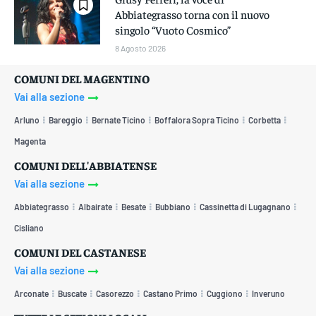
Abbiategrasso torna con il nuovo
singolo “Vuoto Cosmico”
8 Agosto 2026
COMUNI DEL MAGENTINO
Vai alla sezione
Arluno
Bareggio
Bernate Ticino
Boffalora Sopra Ticino
Corbetta
Magenta
COMUNI DELL'ABBIATENSE
Vai alla sezione
Abbiategrasso
Albairate
Besate
Bubbiano
Cassinetta di Lugagnano
Cisliano
COMUNI DEL CASTANESE
Vai alla sezione
Arconate
Buscate
Casorezzo
Castano Primo
Cuggiono
Inveruno