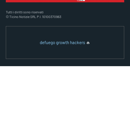
Tutti i diritti sono riservati
© Ticino Notizie SRL P.I. 10100370963
defuego growth hackers
🔥