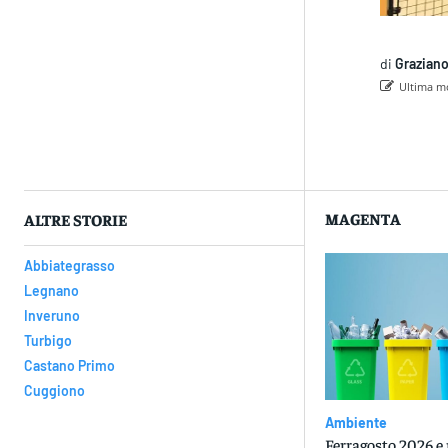
di
Graziano
Ultima mo
Con
MAGENTA
ALTRE STORIE
Abbiategrasso
Legnano
Inveruno
Turbigo
Castano Primo
Cuggiono
Ambiente
Ferragosto 2026 e 