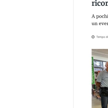
rico
A pochi
un even
Tempo di 