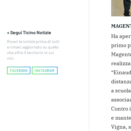
MAGEN
+ Segui Ticino Notizie
Ha apert
Ricevi le notizie prima di tutti
primo p
e rimani aggiornato su quello
che offre il territorio in cui
Magenta,
vivi.
realizza
FACEBOOK
INSTAGRAM
“Einaudi
distanz
a scuol
associa
Contro 
e manten
Vigna, 