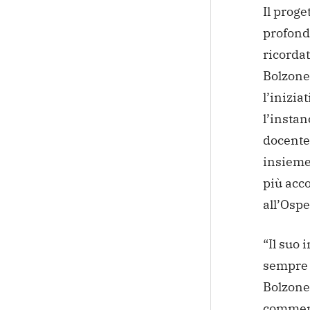
Il proge
profond
ricorda
Bolzone
l’inizia
l’instan
docente 
insieme 
più acco
all’Osp
“Il suo 
sempre 
Bolzone
commemo