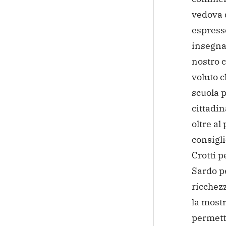
vedova d
espress
insegna
nostro 
voluto c
scuola p
cittadin
oltre al
consigli
Crotti p
Sardo pe
ricchezz
la mostr
permette