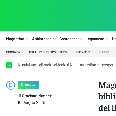
Magentino
Abbiatense
Castanese
Legnanese
N
CRONACA
CULTURA E TEMPO LIBERO
ECONOMIA
METEO
Hyundai apre gli ordini di Ioniq 6 N, prima berlina supersport
•
Mage
Cronaca
bibli
di
Graziano Masperi
10 Giugno 2026
del 