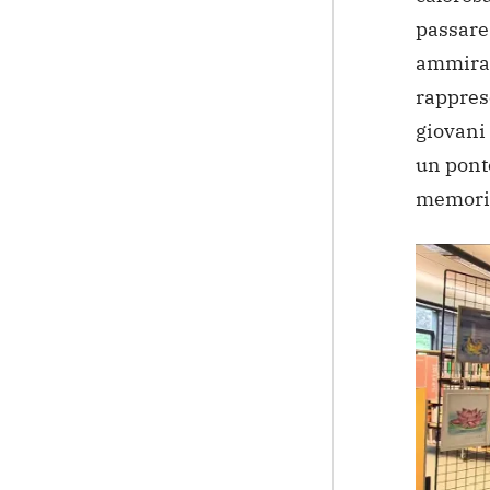
passare 
ammirar
rapprese
giovani 
un ponte
memoria