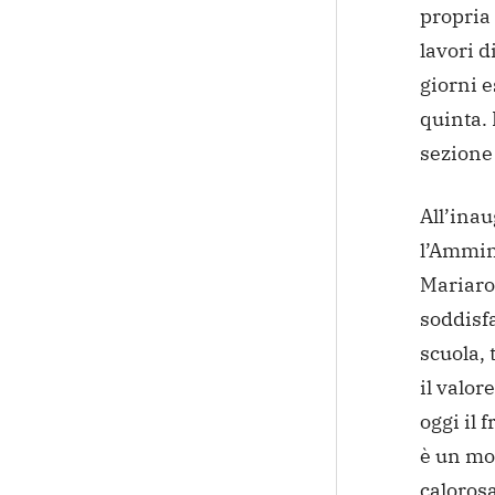
propria 
lavori d
giorni e
quinta. 
sezione 
All’ina
l’Ammin
Mariaro
soddisf
scuola, 
il valor
oggi il 
è un mot
caloros