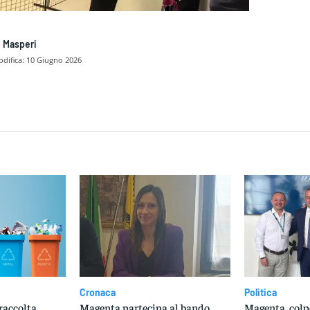
 Masperi
difica:
10 Giugno 2026
dividere
Cronaca
Politica
raccolta
Magenta partecipa al bando
Magenta, colp