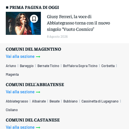
■ PRIMA PAGINA DI OGGI
Giusy Ferreri, la voce di
Abbiategrasso torna con il nuovo
singolo “Vuoto Cosmico”
8 Agosto 2026
COMUNI DEL MAGENTINO
Vai alla sezione
Arluno
Bareggio
Bernate Ticino
Boffalora Sopra Ticino
Corbetta
Magenta
COMUNI DELL'ABBIATENSE
Vai alla sezione
Abbiategrasso
Albairate
Besate
Bubbiano
Cassinetta di Lugagnano
Cisliano
COMUNI DEL CASTANESE
Vai alla sezione