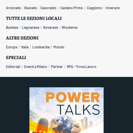
Arconate
Buscate
Casorezzo
Castano Primo
Cuggiono
Inveruno
TUTTE LE SEZIONI LOCALI
Bustese
Legnanese
Novarese
Rhodense
ALTRE SEZIONI
Europa
Italia
Lombardia
Mondo
SPECIALI
Editoriali
Eventi a Milano
Partner
RPQ - Trova Lavoro