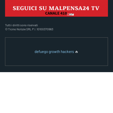
Tutti i diritti sono riservati
© Ticino Notizie SRL P.I. 10100370963
defuego growth hackers
🔥