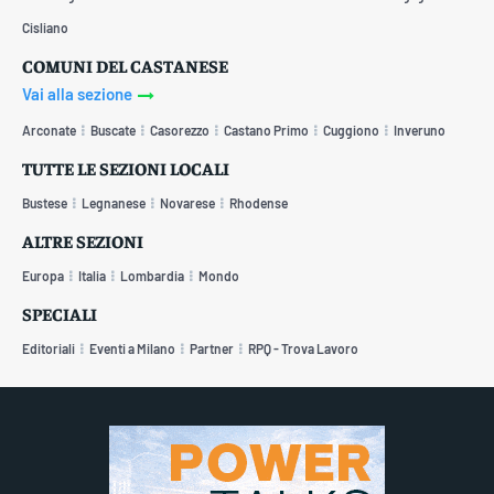
Cisliano
COMUNI DEL CASTANESE
Vai alla sezione
Arconate
Buscate
Casorezzo
Castano Primo
Cuggiono
Inveruno
TUTTE LE SEZIONI LOCALI
Bustese
Legnanese
Novarese
Rhodense
ALTRE SEZIONI
Europa
Italia
Lombardia
Mondo
SPECIALI
Editoriali
Eventi a Milano
Partner
RPQ - Trova Lavoro