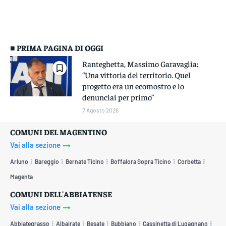
■ PRIMA PAGINA DI OGGI
Ranteghetta, Massimo Garavaglia:
“Una vittoria del territorio. Quel
progetto era un ecomostro e lo
denunciai per primo”
7 Agosto 2026
COMUNI DEL MAGENTINO
Vai alla sezione
Arluno
Bareggio
Bernate Ticino
Boffalora Sopra Ticino
Corbetta
Magenta
COMUNI DELL'ABBIATENSE
Vai alla sezione
Abbiategrasso
Albairate
Besate
Bubbiano
Cassinetta di Lugagnano