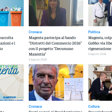
Cronaca
Politica
raccolta
Magenta partecipa al bando
Magenta, colp
iazioni e i
“Distretti del Commercio 2026”
Gobbo: via libe
io
con il progetto “Decumano
rigenerazione 
Maxentia”
5 Agosto 2026
5 Agosto 2026
Cronaca
Cultura
lto
Tanti auguri al Presidentissimo
Per un’educazi