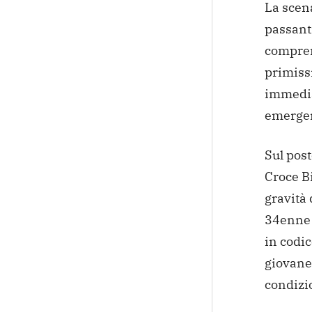
La scena
passanti
compren
primissi
immedia
emerge
Sul pos
Croce Bi
gravità 
34enne e
in codic
giovane 
condizio