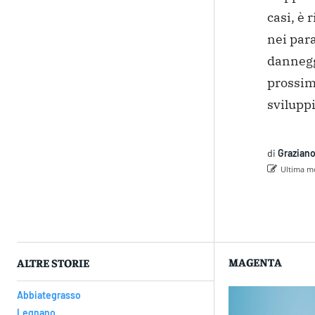
casi, è 
nei para
dannegg
prossim
sviluppi
di
Graziano
Ultima mo
Con
MAGENTA
ALTRE STORIE
Abbiategrasso
Legnano