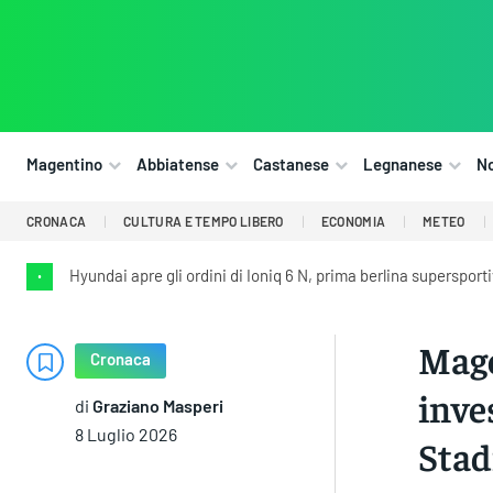
Magentino
Abbiatense
Castanese
Legnanese
N
CRONACA
CULTURA E TEMPO LIBERO
ECONOMIA
METEO
Hyundai apre gli ordini di Ioniq 6 N, prima berlina supersport
•
Mage
Cronaca
inve
di
Graziano Masperi
8 Luglio 2026
Stad