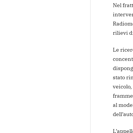
Nel frat
interven
Radiomob
rilievi d
Le ricer
concentr
dispongo
stato ri
veicolo,
framment
al model
dell’auto
L’appell