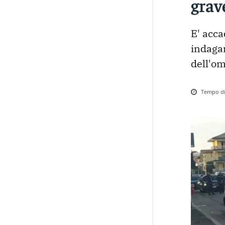
grav
E' acca
indagan
dell'om
Tempo di 