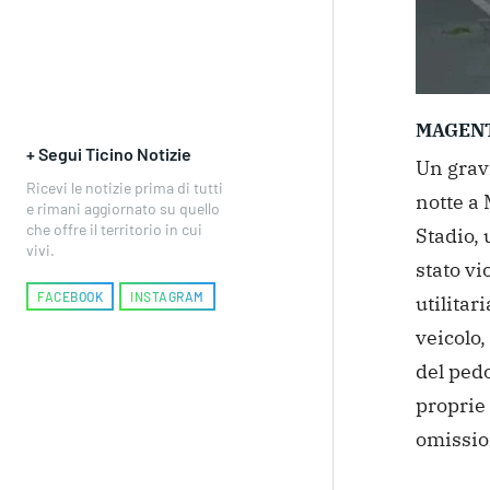
MAGEN
+ Segui Ticino Notizie
Un grav
Ricevi le notizie prima di tutti
notte a 
e rimani aggiornato su quello
che offre il territorio in cui
Stadio, 
vivi.
stato v
FACEBOOK
INSTAGRAM
utilitar
veicolo,
del pedo
proprie 
omissio