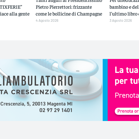
RTIXFERIE”
Pietro Pierrettori: frizzante
bambino e del
iace alla gente
come le bollicine di Champagne
l’ultimo libro
4 Agosto 2026
3 Agosto 2026