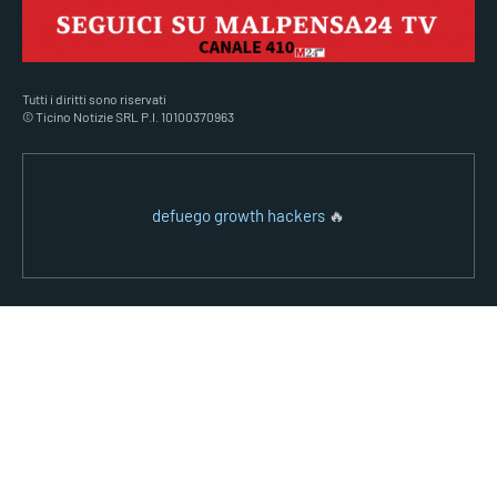
Tutti i diritti sono riservati
© Ticino Notizie SRL P.I. 10100370963
defuego growth hackers
🔥