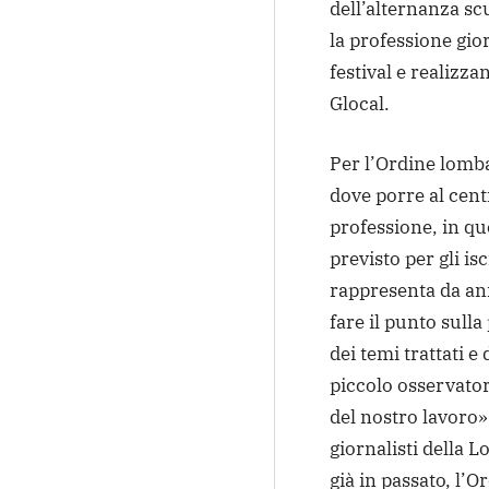
dell’alternanza sc
la professione gio
festival e realizza
Glocal.
Per l’Ordine lomba
dove porre al centr
professione, in q
previsto per gli isc
rappresenta da a
fare il punto sulla
dei temi trattati e
piccolo osservator
del nostro lavoro»,
giornalisti della
già in passato, l’O