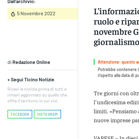
Dall'archivio:
L’informazio
5 Novembre 2022
ruolo e ripar
novembre Glo
giornalism
di
Redazione Online
Attenzione: questo art
Potrebbe contenere i
rispetto alla data di 
+ Segui Ticino Notizie
Ricevi le notizie prima di tutti e
Tre giorni con olt
rimani aggiornato su quello che
offre il territorio in cui vivi.
l’undicesima edizio
limiti. «Pensiamo 
FACEBOOK
INSTAGRAM
nuove imprese par
VARESE – In dieci 