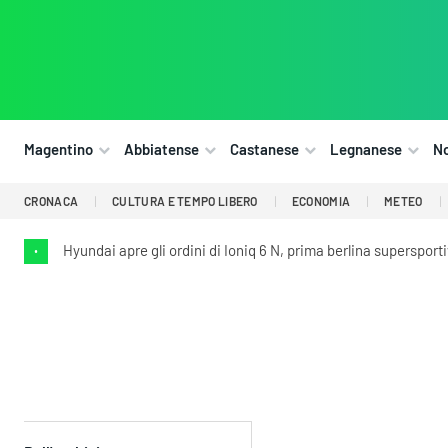
Magentino
Abbiatense
Castanese
Legnanese
N
CRONACA
CULTURA E TEMPO LIBERO
ECONOMIA
METEO
Hyundai apre gli ordini di Ioniq 6 N, prima berlina supersport
•