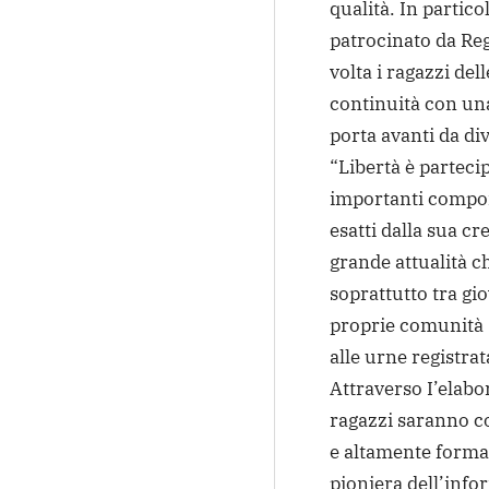
qualità. In partico
patrocinato da Re
volta i ragazzi del
continuità con un
porta avanti da div
“Libertà è parteci
importanti compon
esatti dalla sua c
grande attualità c
soprattutto tra giov
proprie comunità 
alle urne registrat
Attraverso I’elabo
ragazzi saranno co
e altamente forma
pioniera dell’infor