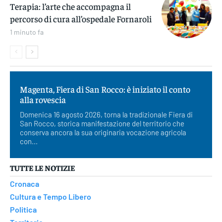
Terapia: l’arte che accompagna il
percorso di cura all’ospedale Fornaroli
1 minuto fa
Magenta, Fiera di San Rocco: è iniziato il conto
alla rovescia
Domenica 16 agosto 2026, torna la tradizionale Fiera di
San Rocco, storica manifestazione del territorio che
conserva ancora la sua originaria vocazione agricola
con...
TUTTE LE NOTIZIE
Cronaca
Cultura e Tempo Libero
Politica