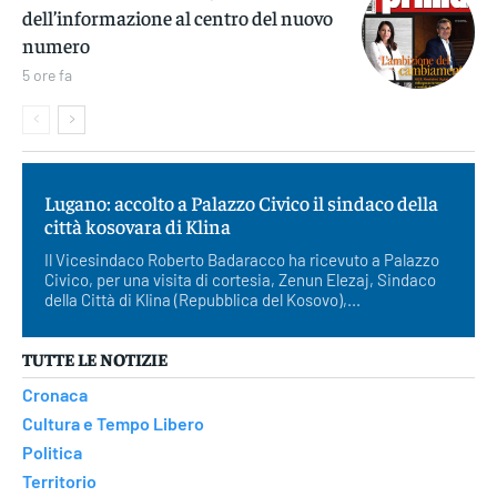
dell’informazione al centro del nuovo
numero
5 ore fa
Lugano: accolto a Palazzo Civico il sindaco della
città kosovara di Klina
Il Vicesindaco Roberto Badaracco ha ricevuto a Palazzo
Civico, per una visita di cortesia, Zenun Elezaj, Sindaco
della Città di Klina (Repubblica del Kosovo),...
TUTTE LE NOTIZIE
Cronaca
Cultura e Tempo Libero
Politica
Territorio