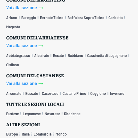
Vai alla sezione
Arluno
Bareggio
Bernate Ticino
Boffalora Sopra Ticino
Corbetta
Magenta
COMUNI DELL'ABBIATENSE
Vai alla sezione
Abbiategrasso
Albairate
Besate
Bubbiano
Cassinetta di Lugagnano
Cisliano
COMUNI DEL CASTANESE
Vai alla sezione
Arconate
Buscate
Casorezzo
Castano Primo
Cuggiono
Inveruno
TUTTE LE SEZIONI LOCALI
Bustese
Legnanese
Novarese
Rhodense
ALTRE SEZIONI
Europa
Italia
Lombardia
Mondo