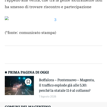
l’appello alla verità, che tra la gente sicuramente non
ha smesso di trovare riscontro e partecipazione
(*fonte: comunicato stampa)
■ PRIMA PAGINA DI OGGI
Boffalora – Pontenuovo – Magenta,
il traffico esplode già alle 5.30:
perché la statale 11 è al collasso?
7 Agosto 2026
COMUNI DEL MAGENTINO