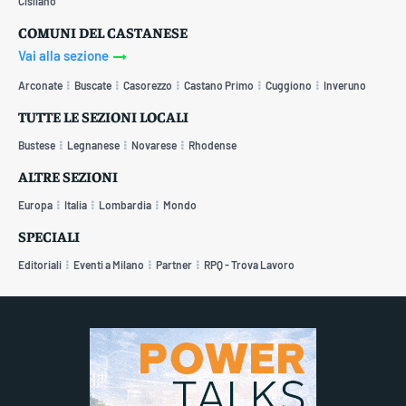
Cisliano
COMUNI DEL CASTANESE
Vai alla sezione
Arconate
Buscate
Casorezzo
Castano Primo
Cuggiono
Inveruno
TUTTE LE SEZIONI LOCALI
Bustese
Legnanese
Novarese
Rhodense
ALTRE SEZIONI
Europa
Italia
Lombardia
Mondo
SPECIALI
Editoriali
Eventi a Milano
Partner
RPQ - Trova Lavoro