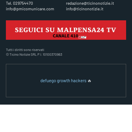
Tel. 029754470
redazione@ticinonotizie.it
info@pmicomunicare.com
info@ticinonotizie.it
Tutti i diritti sono riservati
© Ticino Notizie SRL P.I. 10100370963
defuego growth hackers
🔥