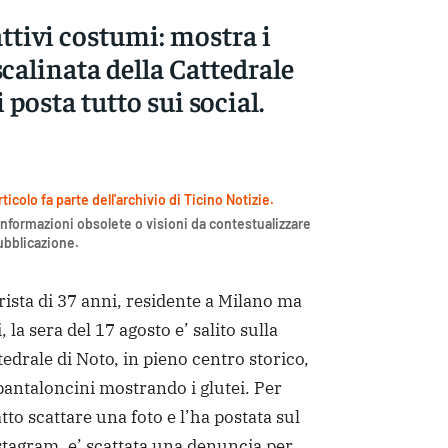
attivi costumi: mostra i
 scalinata della Cattedrale
 posta tutto sui social.
icolo fa parte dell'archivio di Ticino Notizie.
nformazioni obsolete o visioni da contestualizzare
pubblicazione.
sta di 37 anni, residente a Milano ma
, la sera del 17 agosto e’ salito sulla
tedrale di Noto, in pieno centro storico,
 pantaloncini mostrando i glutei. Per
atto scattare una foto e l’ha postata sul
stagram, e’ scattata una denuncia per