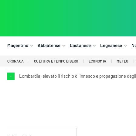
Magentino
Abbiatense
Castanese
Legnanese
N
CRONACA
CULTURA E TEMPO LIBERO
ECONOMIA
METEO
Lombardia, elevato il rischio di innesco e propagazione degl
•