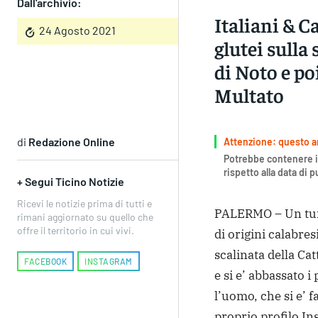
Dall'archivio:
Italiani & C
24 Agosto 2021
glutei sulla
di Noto e poi
Multato
di
Redazione Online
Attenzione: questo art
Potrebbe contenere i
rispetto alla data di 
+ Segui Ticino Notizie
Ricevi le notizie prima di tutti e
PALERMO – Un turi
rimani aggiornato su quello che
offre il territorio in cui vivi.
di origini calabresi
scalinata della Cat
FACEBOOK
INSTAGRAM
e si e’ abbassato i
l’uomo, che si e’ f
proprio profilo In