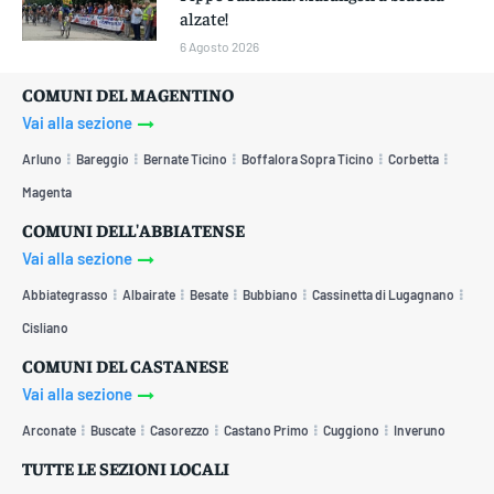
alzate!
6 Agosto 2026
COMUNI DEL MAGENTINO
Vai alla sezione
Arluno
Bareggio
Bernate Ticino
Boffalora Sopra Ticino
Corbetta
Magenta
COMUNI DELL'ABBIATENSE
Vai alla sezione
Abbiategrasso
Albairate
Besate
Bubbiano
Cassinetta di Lugagnano
Cisliano
COMUNI DEL CASTANESE
Vai alla sezione
Arconate
Buscate
Casorezzo
Castano Primo
Cuggiono
Inveruno
TUTTE LE SEZIONI LOCALI