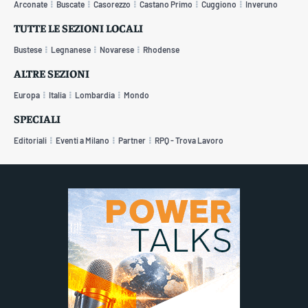
Arconate
Buscate
Casorezzo
Castano Primo
Cuggiono
Inveruno
TUTTE LE SEZIONI LOCALI
Bustese
Legnanese
Novarese
Rhodense
ALTRE SEZIONI
Europa
Italia
Lombardia
Mondo
SPECIALI
Editoriali
Eventi a Milano
Partner
RPQ - Trova Lavoro