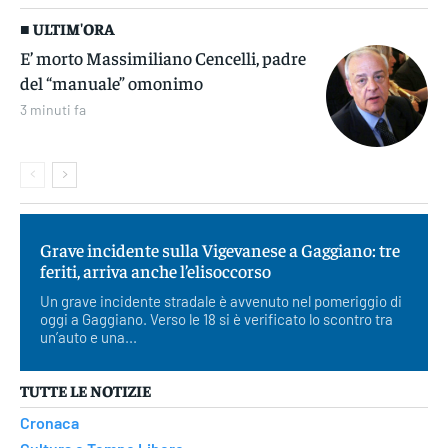
■ ULTIM'ORA
E’ morto Massimiliano Cencelli, padre
del “manuale” omonimo
3 minuti fa
Grave incidente sulla Vigevanese a Gaggiano: tre
feriti, arriva anche l’elisoccorso
Un grave incidente stradale è avvenuto nel pomeriggio di
oggi a Gaggiano. Verso le 18 si è verificato lo scontro tra
un’auto e una...
TUTTE LE NOTIZIE
Cronaca