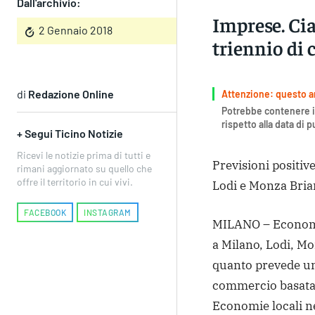
Dall'archivio:
Imprese. Cia
2 Gennaio 2018
triennio di
di
Redazione Online
Attenzione: questo art
Potrebbe contenere i
rispetto alla data di 
+ Segui Ticino Notizie
Ricevi le notizie prima di tutti e
Previsioni positive
rimani aggiornato su quello che
offre il territorio in cui vivi.
Lodi e Monza Bri
FACEBOOK
INSTAGRAM
MILANO – Economia
a Milano, Lodi, Mo
quanto prevede un
commercio basata 
Economie locali ne