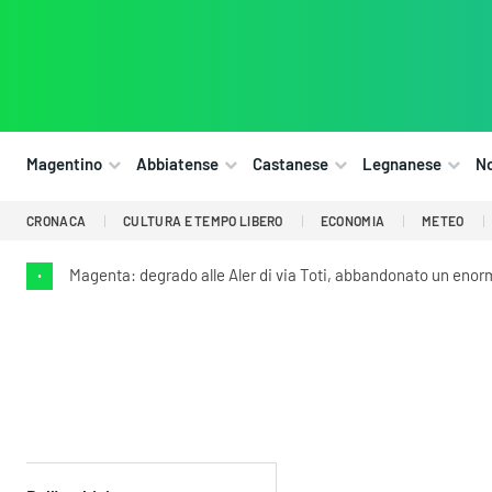
Magentino
Abbiatense
Castanese
Legnanese
N
CRONACA
CULTURA E TEMPO LIBERO
ECONOMIA
METEO
Magenta: degrado alle Aler di via Toti, abbandonato un enorme
•