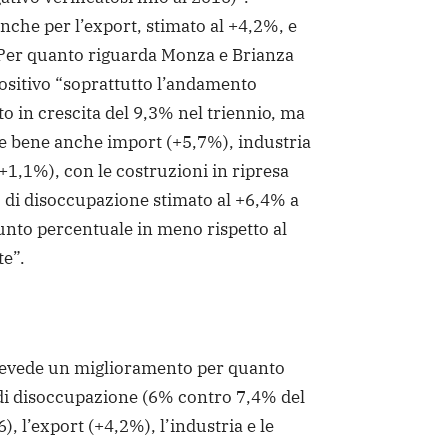
anche per l’export, stimato al +4,2%, e
 Per quanto riguarda Monza e Brianza
ositivo “soprattutto l’andamento
to in crescita del 9,3% nel triennio, ma
 bene anche import (+5,7%), industria
(+1,1%), con le costruzioni in ripresa
 di disoccupazione stimato al +6,4% a
unto percentuale in meno rispetto al
te”.
 prevede un miglioramento per quanto
 di disoccupazione (6% contro 7,4% del
, l’export (+4,2%), l’industria e le