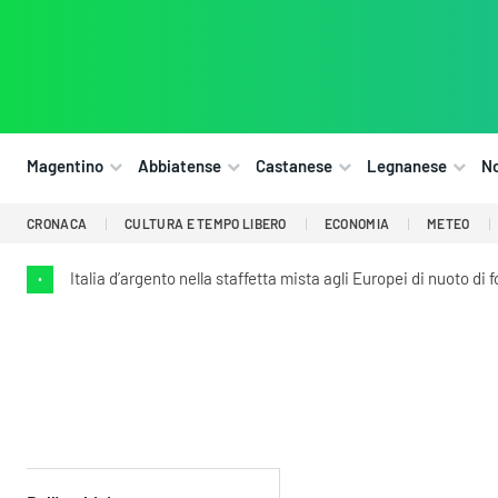
Magentino
Abbiatense
Castanese
Legnanese
N
CRONACA
CULTURA E TEMPO LIBERO
ECONOMIA
METEO
Italia d’argento nella staffetta mista agli Europei di nuoto di 
•