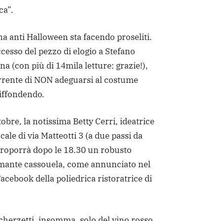
ca”.
 anti Halloween sta facendo proseliti.
cesso del pezzo di elogio a Stefano
na (con più di 14mila letture: grazie!),
orrente di NON adeguarsi al costume
diffondendo.
obre, la notissima Betty Cerri, ideatrice
ocale di via Matteotti 3 (a due passi da
proporrà dopo le 18.30 un robusto
umante cassouela, come annunciato nel
Facebook della poliedrica ristoratrice di
scherzetti, insomma, solo del vino rosso