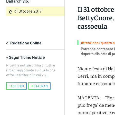
Dall'archivio:
Il 31 ottobre
31 Ottobre 2017
BettyCuore, 
cassoeula
di
Redazione Online
Attenzione: questo art
Potrebbe contenere i
rispetto alla data di 
+ Segui Ticino Notizie
Ricevi le notizie prima di tutti e
Niente festa di Ha
rimani aggiornato su quello che
offre il territorio in cui vivi.
Cerri, ma in comp
fumante cassouel
FACEBOOK
INSTAGRAM
MAGENTA – “Per tu
può frega’ de meno
buon aperitivo e c