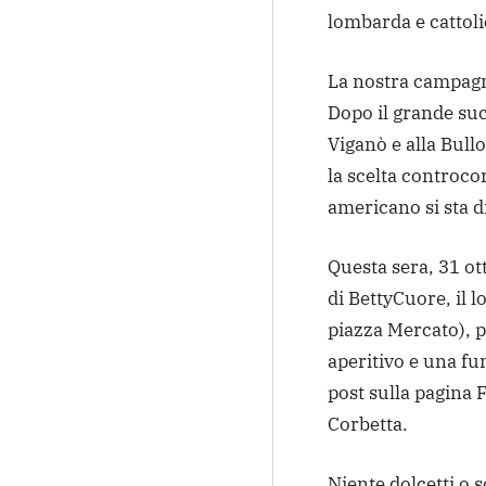
lombarda e cattoli
La nostra campagna
Dopo il grande suc
Viganò e alla Bullo
la scelta controc
americano si sta 
Questa sera, 31 ott
di BettyCuore, il l
piazza Mercato), 
aperitivo e una f
post sulla pagina 
Corbetta.
Niente dolcetti o 