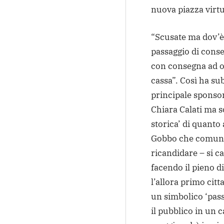
nuova piazza virtu
“Scusate ma dov’è 
passaggio di conse
con consegna ad og
cassa”. Così ha su
principale sponsor
Chiara Calati ma 
storica’ di quanto
Gobbo che comunq
ricandidare – si 
facendo il pieno 
l’allora primo cit
un simbolico ‘pass
il pubblico in un 