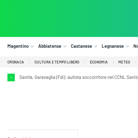
Magentino
Abbiatense
Castanese
Legnanese
N
CRONACA
CULTURA E TEMPO LIBERO
ECONOMIA
METEO
Sanità, Garavaglia (Fdi): autista soccorritore nel CCNL Sani
•