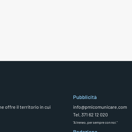
Pubblicità
 offre il territorio in cui
info@pmicomunicare.com
Tel. 371 62 12 020
"A Ireneo, per sempre con noi."
Redazione