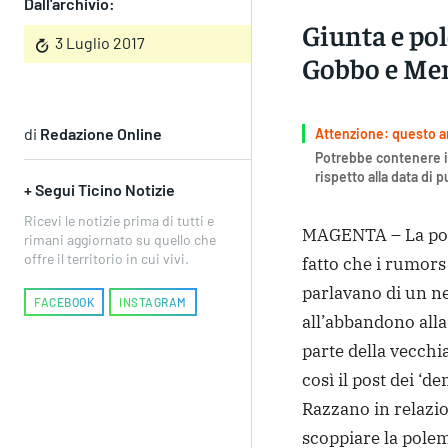
Dall'archivio:
Giunta e pol
3 Luglio 2017
Gobbo e Me
di
Redazione Online
Attenzione: questo art
Potrebbe contenere i
rispetto alla data di 
+ Segui Ticino Notizie
Ricevi le notizie prima di tutti e
MAGENTA – La pole
rimani aggiornato su quello che
offre il territorio in cui vivi.
fatto che i rumors
parlavano di un ne
FACEBOOK
INSTAGRAM
all’abbandono alla
parte della vecchia
così il post dei ‘d
Razzano in relazio
scoppiare la polem