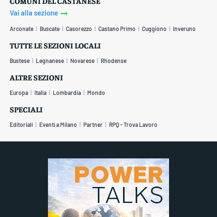
COMUNI DEL CASTANESE
Vai alla sezione
Arconate
Buscate
Casorezzo
Castano Primo
Cuggiono
Inveruno
TUTTE LE SEZIONI LOCALI
Bustese
Legnanese
Novarese
Rhodense
ALTRE SEZIONI
Europa
Italia
Lombardia
Mondo
SPECIALI
Editoriali
Eventi a Milano
Partner
RPQ - Trova Lavoro