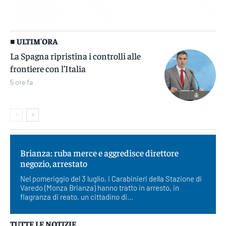
■ ULTIM'ORA
La Spagna ripristina i controlli alle
frontiere con l’Italia
5 ore fa
Brianza: ruba merce e aggredisce direttore
negozio, arrestato
Nel pomeriggio del 3 luglio, i Carabinieri della Stazione di
Varedo (Monza Brianza) hanno tratto in arresto, in
flagranza di reato, un cittadino di...
TUTTE LE NOTIZIE