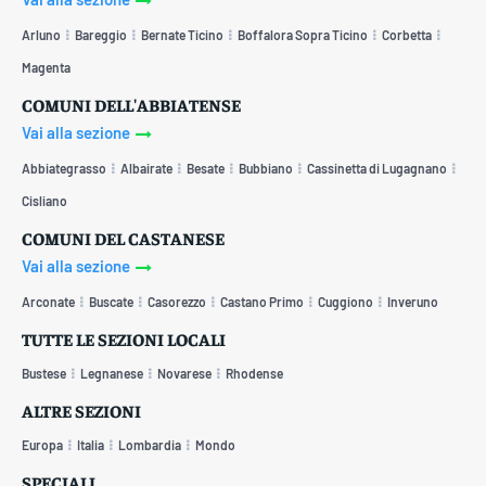
Arluno
Bareggio
Bernate Ticino
Boffalora Sopra Ticino
Corbetta
Magenta
COMUNI DELL'ABBIATENSE
Vai alla sezione
Abbiategrasso
Albairate
Besate
Bubbiano
Cassinetta di Lugagnano
Cisliano
COMUNI DEL CASTANESE
Vai alla sezione
Arconate
Buscate
Casorezzo
Castano Primo
Cuggiono
Inveruno
TUTTE LE SEZIONI LOCALI
Bustese
Legnanese
Novarese
Rhodense
ALTRE SEZIONI
Europa
Italia
Lombardia
Mondo
SPECIALI