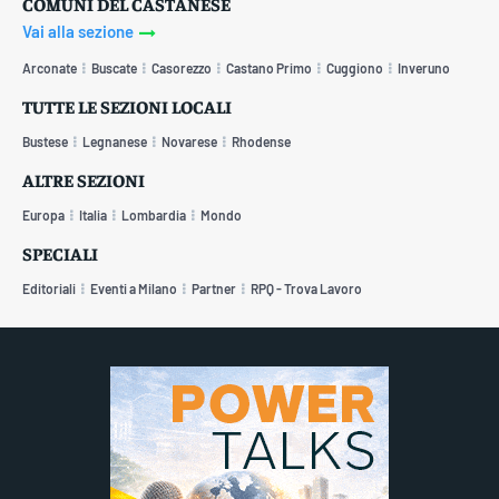
COMUNI DEL CASTANESE
Vai alla sezione
Arconate
Buscate
Casorezzo
Castano Primo
Cuggiono
Inveruno
TUTTE LE SEZIONI LOCALI
Bustese
Legnanese
Novarese
Rhodense
ALTRE SEZIONI
Europa
Italia
Lombardia
Mondo
SPECIALI
Editoriali
Eventi a Milano
Partner
RPQ - Trova Lavoro