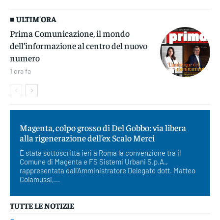
■ ULTIM'ORA
Prima Comunicazione, il mondo
dell’informazione al centro del nuovo
numero
1 ora fa
Magenta, colpo grosso di Del Gobbo: via libera
alla rigenerazione dell’ex Scalo Merci
È stata sottoscritta ieri a Roma la convenzione tra il
Comune di Magenta e FS Sistemi Urbani S.p.A.,
rappresentata dall’Amministratore Delegato dott. Matteo
Colamussi,...
TUTTE LE NOTIZIE