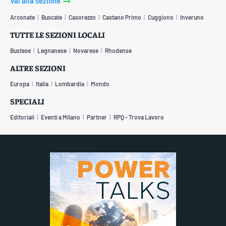
Vai alla sezione
Arconate
Buscate
Casorezzo
Castano Primo
Cuggiono
Inveruno
TUTTE LE SEZIONI LOCALI
Bustese
Legnanese
Novarese
Rhodense
ALTRE SEZIONI
Europa
Italia
Lombardia
Mondo
SPECIALI
Editoriali
Eventi a Milano
Partner
RPQ - Trova Lavoro