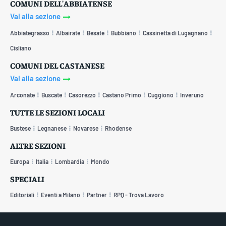
COMUNI DELL'ABBIATENSE
Vai alla sezione
Abbiategrasso
Albairate
Besate
Bubbiano
Cassinetta di Lugagnano
Cisliano
COMUNI DEL CASTANESE
Vai alla sezione
Arconate
Buscate
Casorezzo
Castano Primo
Cuggiono
Inveruno
TUTTE LE SEZIONI LOCALI
Bustese
Legnanese
Novarese
Rhodense
ALTRE SEZIONI
Europa
Italia
Lombardia
Mondo
SPECIALI
Editoriali
Eventi a Milano
Partner
RPQ - Trova Lavoro