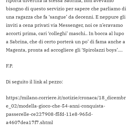
riporta divertita la stessa Sabrina, non avevamo
bisogno di questo servizio per sapere che parliamo di
una ragazza che fa ‘sangue’ da decenni. E neppure gli
inviti a cena privati via Messenger, noi ce n’eravamo
accorti prima, cari ‘colleghi’ maschi.. In bocca al lupo
a Sabrina, che di certo porterà un po’ di fama anche a
Magenta, pronta ad accogliere gli ‘Spirolazzi boys’….
F.P.
Di seguito il link al pezzo:
https://milano.corriere.it/notizie/cronaca/18_dicembr
e_02/modella-gioco-che-54-anni-conquista-
passerelle-ce227908-f5fd-11e8-965d-
a4607dea17f7.shtml