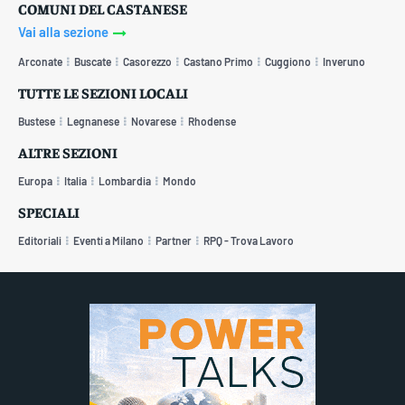
COMUNI DEL CASTANESE
Vai alla sezione
Arconate
Buscate
Casorezzo
Castano Primo
Cuggiono
Inveruno
TUTTE LE SEZIONI LOCALI
Bustese
Legnanese
Novarese
Rhodense
ALTRE SEZIONI
Europa
Italia
Lombardia
Mondo
SPECIALI
Editoriali
Eventi a Milano
Partner
RPQ - Trova Lavoro