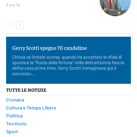
3 ore fa
Gerry Scotti spegne 70 candeline
Chissà se l'estate scorsa, quando ha accettato la sfida di
spostare la "Ruota della fortuna" nella delicatissima fascia
dell'access prime time, Gerry Scotti immaginava già il
successo...
TUTTE LE NOTIZIE
Cronaca
Cultura e Tempo Libero
Politica
Territorio
Sport