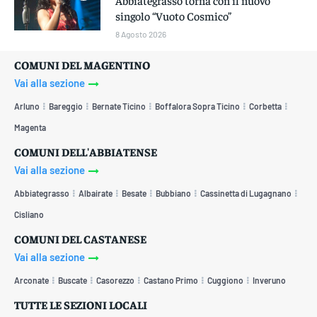
Abbiategrasso torna con il nuovo
singolo “Vuoto Cosmico”
8 Agosto 2026
COMUNI DEL MAGENTINO
Vai alla sezione
Arluno
Bareggio
Bernate Ticino
Boffalora Sopra Ticino
Corbetta
Magenta
COMUNI DELL'ABBIATENSE
Vai alla sezione
Abbiategrasso
Albairate
Besate
Bubbiano
Cassinetta di Lugagnano
Cisliano
COMUNI DEL CASTANESE
Vai alla sezione
Arconate
Buscate
Casorezzo
Castano Primo
Cuggiono
Inveruno
TUTTE LE SEZIONI LOCALI