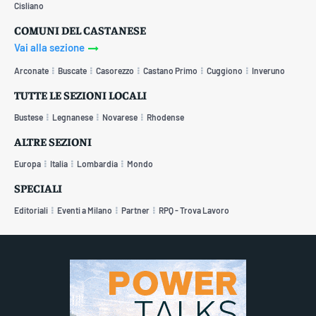
Cisliano
COMUNI DEL CASTANESE
Vai alla sezione
Arconate
Buscate
Casorezzo
Castano Primo
Cuggiono
Inveruno
TUTTE LE SEZIONI LOCALI
Bustese
Legnanese
Novarese
Rhodense
ALTRE SEZIONI
Europa
Italia
Lombardia
Mondo
SPECIALI
Editoriali
Eventi a Milano
Partner
RPQ - Trova Lavoro