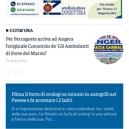
■ ULTIM'ORA
Per Ferragosto arriva ad Angera
l’originale Consorzio de ‘Gli Ambulanti
di Forte dei Marmi’
14 minuti fa
Filma il furto di orologi su un’auto in autogrill nel
Pavese e fa arrestare i 2 ladri
Si è improvvisata detective e, nascondendosi tra i sedili
della sua auto, ha filmato un furto di orologi in una vettura
a fianco della sua. Poi...