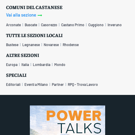
COMUNI DEL CASTANESE
Vai alla sezione
Arconate
Buscate
Casorezzo
Castano Primo
Cuggiono
Inveruno
TUTTE LE SEZIONI LOCALI
Bustese
Legnanese
Novarese
Rhodense
ALTRE SEZIONI
Europa
Italia
Lombardia
Mondo
SPECIALI
Editoriali
Eventi a Milano
Partner
RPQ - Trova Lavoro