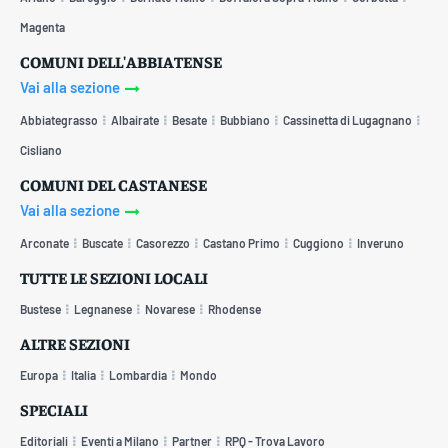
Magenta
COMUNI DELL'ABBIATENSE
Vai alla sezione
Abbiategrasso
Albairate
Besate
Bubbiano
Cassinetta di Lugagnano
Cisliano
COMUNI DEL CASTANESE
Vai alla sezione
Arconate
Buscate
Casorezzo
Castano Primo
Cuggiono
Inveruno
TUTTE LE SEZIONI LOCALI
Bustese
Legnanese
Novarese
Rhodense
ALTRE SEZIONI
Europa
Italia
Lombardia
Mondo
SPECIALI
Editoriali
Eventi a Milano
Partner
RPQ - Trova Lavoro