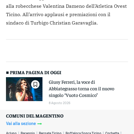
alla robecchese Valentina Dameno dell’Atletica Ovest
Ticino. All’arrivo applausi e premiazioni con il
sindaco di Turbigo Christian Garavaglia.
■ PRIMA PAGINA DI OGGI
Giusy Ferreri, la voce di
Abbiategrasso torna con il nuovo
singolo “Vuoto Cosmico”
8 Agosto 2026
COMUNI DEL MAGENTINO
Vai alla sezione
Arluno
Bareggio
Bernate Ticino
Boffalora Sopra Ticino
Corbetta