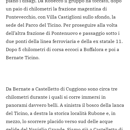
piano i disagi. Da Robecco il gruppo ha toccato, dopo
un paio di chilometri la frazione magentina di
Pontevecchio, con Villa Castiglioni sullo sfondo, la
sede del Parco del Ticino. Per proseguire alla volta
dell’altra frazione di Pontenuovo e passaggio sotto i
due ponti della linea ferroviaria e della ex statale 11.
Dopo 5 chilometri di corsa eccoci a Boffalora e poi a
Bernate Ticino.
Da Bernate a Castelletto di Cuggiono sono circa tre
chilometri durante i quali si corre immersi in
panorami davvero belli. A sinistra il bosco della lanca
del Ticino, a destra la storica località Rubone e, in
mezzo, lo scorrere placido verso sud delle acque
gelide del Naviglio Grande. Siamo già a Castelletto di