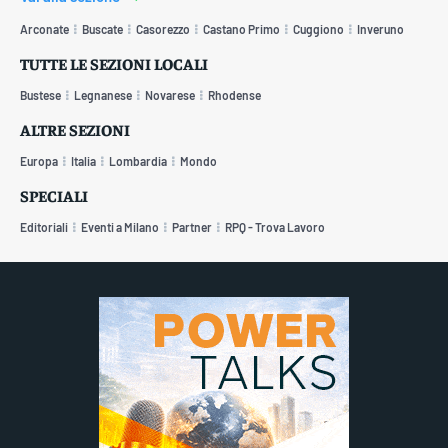
Arconate
Buscate
Casorezzo
Castano Primo
Cuggiono
Inveruno
TUTTE LE SEZIONI LOCALI
Bustese
Legnanese
Novarese
Rhodense
ALTRE SEZIONI
Europa
Italia
Lombardia
Mondo
SPECIALI
Editoriali
Eventi a Milano
Partner
RPQ - Trova Lavoro