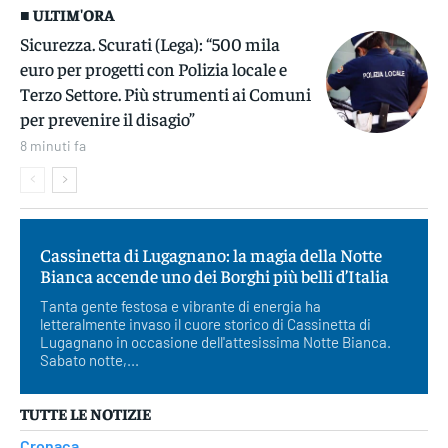
■ ULTIM'ORA
Sicurezza. Scurati (Lega): “500 mila
euro per progetti con Polizia locale e
Terzo Settore. Più strumenti ai Comuni
per prevenire il disagio”
8 minuti fa
Cassinetta di Lugagnano: la magia della Notte
Bianca accende uno dei Borghi più belli d’Italia
Tanta gente festosa e vibrante di energia ha
letteralmente invaso il cuore storico di Cassinetta di
Lugagnano in occasione dell'attesissima Notte Bianca.
Sabato notte,...
TUTTE LE NOTIZIE
Cronaca