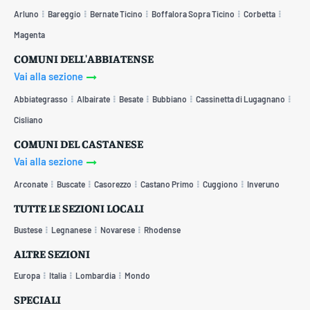
Arluno
Bareggio
Bernate Ticino
Boffalora Sopra Ticino
Corbetta
Magenta
COMUNI DELL'ABBIATENSE
Vai alla sezione
Abbiategrasso
Albairate
Besate
Bubbiano
Cassinetta di Lugagnano
Cisliano
COMUNI DEL CASTANESE
Vai alla sezione
Arconate
Buscate
Casorezzo
Castano Primo
Cuggiono
Inveruno
TUTTE LE SEZIONI LOCALI
Bustese
Legnanese
Novarese
Rhodense
ALTRE SEZIONI
Europa
Italia
Lombardia
Mondo
SPECIALI