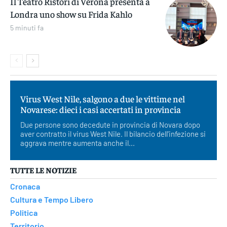
Il Teatro Ristori di Verona presenta a
Londra uno show su Frida Kahlo
5 minuti fa
Virus West Nile, salgono a due le vittime nel
Novarese: dieci i casi accertati in provincia
Due persone sono decedute in provincia di Novara dopo
aver contratto il virus West Nile. Il bilancio dell'infezione si
aggrava mentre aumenta anche il...
TUTTE LE NOTIZIE
Cronaca
Cultura e Tempo Libero
Politica
Territorio