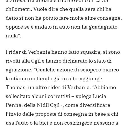
a Stresa: tra andata e ritorno
sono circa 35
chilometri. Vuole dire che quella sera chi ha
detto sì non ha potuto fare molte altre consegne,
oppure se è
andato in auto non ha guadagnato
nulla”.
I rider di Verbania hanno fatto squadra, si sono
rivolti alla
Cgil e hanno dichiarato lo stato di
agitazione. “Qualche azione
di sciopero bianco
la stiamo mettendo già in atto, aggiunge
Thomas, un altro rider di Verbania. “Abbiamo
sollecitato alcuni
correttivi – spiega Lucia
Penna, della Nidil Cgil -, come
diversificare
l’invio delle proposte di consegna in base a chi
usa l’auto o la bici e non costringere nessuno a