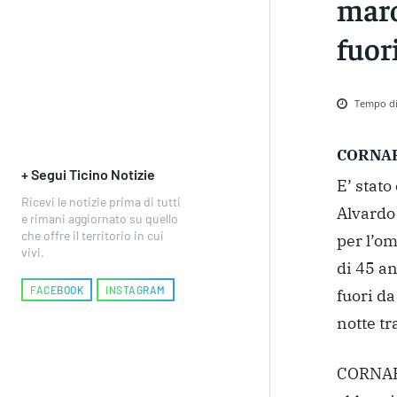
maro
fuor
Tempo di 
CORNA
+ Segui Ticino Notizie
E’ stato
Ricevi le notizie prima di tutti
Alvardo
e rimani aggiornato su quello
che offre il territorio in cui
per l’om
vivi.
di 45 a
FACEBOOK
INSTAGRAM
fuori da
notte tr
CORNARE