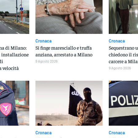
Cronaca
Cronaca
na di Milano:
Si finge maresciallo e truffa
Sequestrano u
i installazione
anziana, arrestato a Milano
chiedono il ri
di
carcere a Mil
9 Agosto 2026
 velocità
9 Agosto 2026
Cronaca
Cronaca