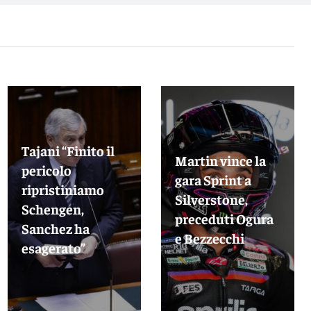
Tajani “Finito il
Martin vince la
pericolo
gara Sprint a
ripristiniamo
Silverstone,
Schengen,
preceduti Ogura
Sanchez ha
e Bezzecchi
esagerato”