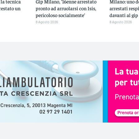
 la tecnica
Gip Milano, ’16enne arrestato
Milano: uno de
rrestato un
pronto ad arruolarsi con Isis,
arrestati resp
pericoloso socialmente’
davanti al gip
8 Agosto 2026
8 Agosto 2026