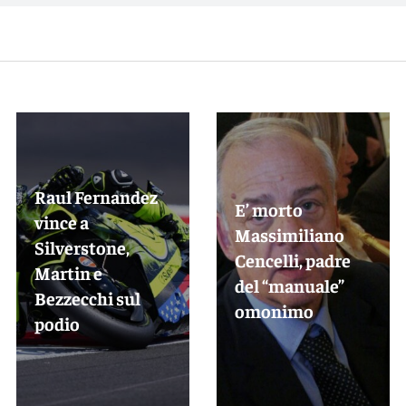
Raul Fernandez
E’ morto
vince a
Massimiliano
Silverstone,
Cencelli, padre
Martin e
del “manuale”
Bezzecchi sul
omonimo
podio