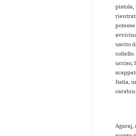
pistola
rientrat
potesse 
avvicina
uscito d
coltello.
ucciso, 
scappato
Italia, 
carabini
Agaraj, 
scorso 