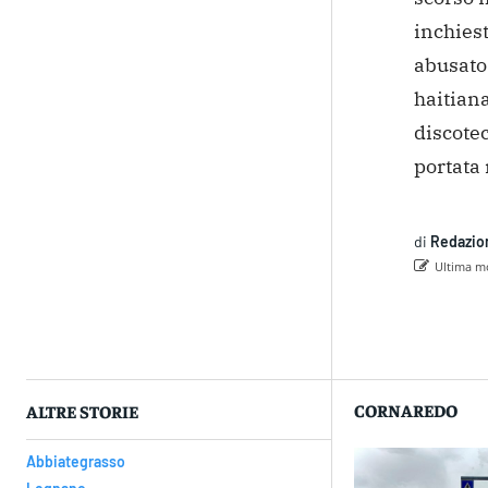
inchiest
abusato
haitian
discote
portata 
di
Redazio
Ultima mo
Con
CORNAREDO
ALTRE STORIE
Abbiategrasso