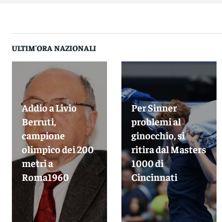
ULTIM'ORA NAZIONALI
Addio a Livio
Per Sinner
Berruti,
problemi al
campione
ginocchio, si
olimpico dei 200
ritira dal Masters
metri a
1000 di
Roma1960
Cincinnati