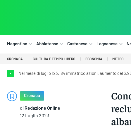
Magentino
Abbiatense
Castanese
Legnanese
N
CRONACA
CULTURA E TEMPO LIBERO
ECONOMIA
METEO
Nel mese di luglio 123.184 immatricolazioni, aumento del 3,9
•
Cond
Cronaca
recl
di
Redazione Online
12 Luglio 2023
alba