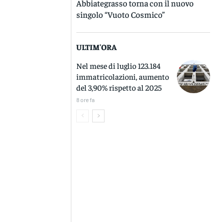
Abbiategrasso torna con il nuovo
singolo “Vuoto Cosmico”
ULTIM'ORA
Nel mese di luglio 123.184
immatricolazioni, aumento
del 3,90% rispetto al 2025
8 ore fa