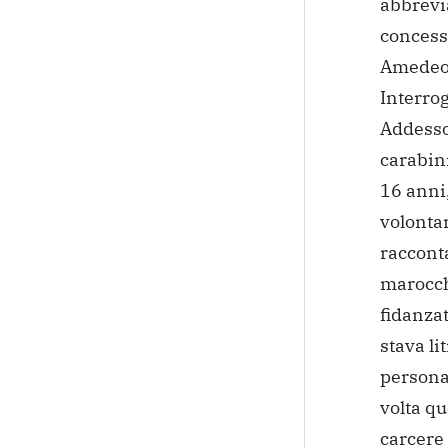
abbrevia
concesso
Amedeo 
Interro
Addesso,
carabin
16 anni,
volonta
racconta
marocchi
fidanzat
stava li
persona
volta qu
carcere 