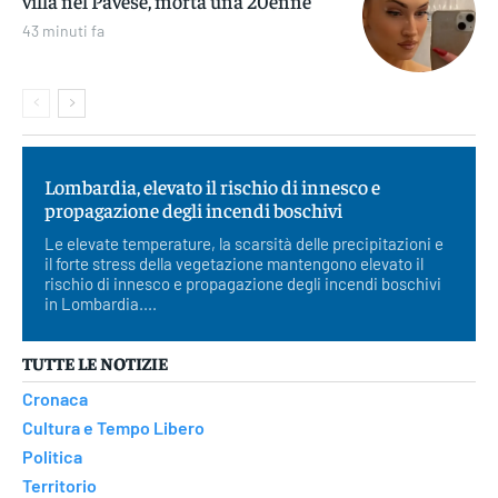
villa nel Pavese, morta una 20enne
43 minuti fa
Lombardia, elevato il rischio di innesco e
propagazione degli incendi boschivi
Le elevate temperature, la scarsità delle precipitazioni e
il forte stress della vegetazione mantengono elevato il
rischio di innesco e propagazione degli incendi boschivi
in Lombardia....
TUTTE LE NOTIZIE
Cronaca
Cultura e Tempo Libero
Politica
Territorio