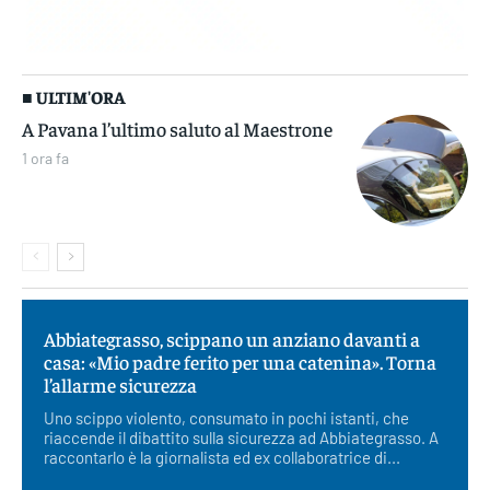
■ ULTIM'ORA
A Pavana l’ultimo saluto al Maestrone
1 ora fa
Abbiategrasso, scippano un anziano davanti a
casa: «Mio padre ferito per una catenina». Torna
l’allarme sicurezza
Uno scippo violento, consumato in pochi istanti, che
riaccende il dibattito sulla sicurezza ad Abbiategrasso. A
raccontarlo è la giornalista ed ex collaboratrice di...