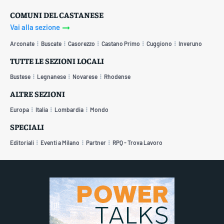
COMUNI DEL CASTANESE
Vai alla sezione
Arconate
Buscate
Casorezzo
Castano Primo
Cuggiono
Inveruno
TUTTE LE SEZIONI LOCALI
Bustese
Legnanese
Novarese
Rhodense
ALTRE SEZIONI
Europa
Italia
Lombardia
Mondo
SPECIALI
Editoriali
Eventi a Milano
Partner
RPQ - Trova Lavoro